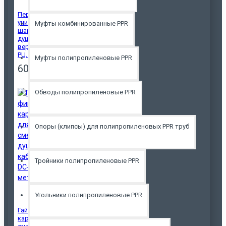
Переходник
универсальный
Муфты комбинированные PPR
шарнирный для
душевой лейки,
верхнего душа DC-
PU, пластик
Муфты полипропиленовые PPR
600р.
Обводы полипропиленовые PPR
Опоры (клипсы) для полипропиленовых PPR труб
Тройники полипропиленовые PPR
Угольники полипропиленовые PPR
Гайка фиксации
картриджа для