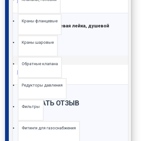
Описание
Краны фланцевые
душевая лейка, душевой
Комплектация:
шланг, смеситель
Краны шаровые
Страна Китай
Обратные клапана
Отзывы
Редукторы давления
НАПИСАТЬ ОТЗЫВ
Фильтры
Ваше имя:
Фитинги для газоснабжения
Ваш отзыв: