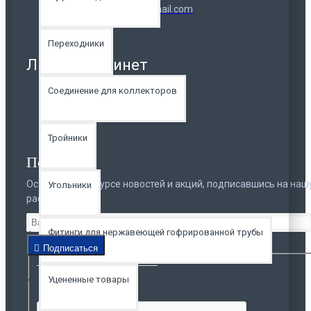
Email: sandush.spb@gmail.com
Переходники
Личный кабинет
Личный кабинет
Соединение для коллекторов
История заказов
Тройники
Подписка
Оставайтесь в курсе новостей и акций, подписавшись на наш
Угольники
рассылку
Фитинги для нержавеющей гофрированной трубы
Защита от роботов
Подписаться
Уцененные товары
Введите код в поле ниже