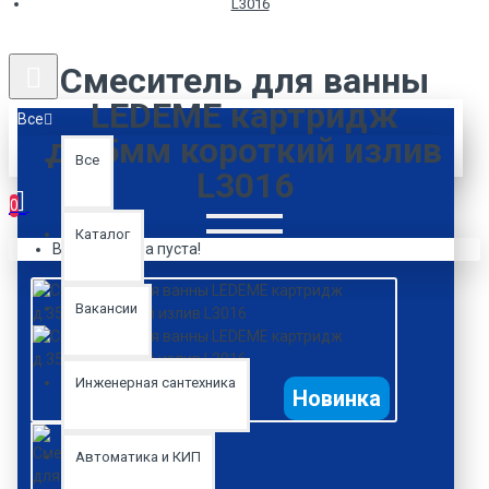
L3016
Смеситель для ванны
LEDEME картридж
Все
д.35мм короткий излив
Все
L3016
0
Каталог
Ваша корзина пуста!
Вакансии
Инженерная сантехника
Новинка
Автоматика и КИП