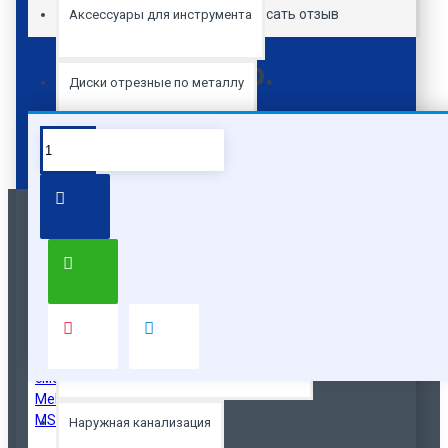
Всего отзывов: 0
-
Написать отзыв
Аксессуары для инструмента
4950р.
Диски отрезные по металлу
Смеситель
для
LEDEME
картридж
короткий
излив
Канализация
ванны
д.35мм
Внутренняя канализация
Похожие
Вы смотрели
Популярные
Трубы для внутренней канализации
Фитинги для внутренней канализации
Наружная канализация