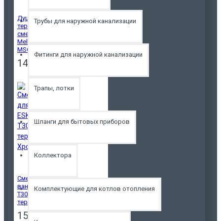
Душевая система с
Трубы для наружной канализации
термостатическим
смесителем
Melodia Della Vita
MSC00111C хром
Фитинги для наружной канализации
14500р.
Трапы, лотки
Шланги для бытовых приборов
Коллектора
Смеситель для
ванны ESKO Mikros
Комплектующие для котлов отопления
T3054 с
термостатом Хром
15500р.