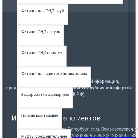
Фитинги для ПНД труб
Фитинги ПНД латунь
Фитинги ПНД пластик
Фитинги для сшитого полиэтилена
Copyright © 2021, sandush.spb.ru. Информация,
представленная на сайте, не является публичной офертой
(ст. 437 ГК РФ)
Водорозетки одинарные
Гильзы монтажные
Информация для клиентов
Контакты: г. Санкт-Петербург, ст.м. Ломоносовская, у
Полярников, д. 9. тел: 8(952)286-95-59, 8(812)362-01-82,
Муфты соединительные