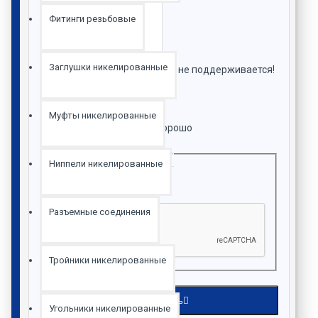
Фитинги резьбовые
Заглушки никелированные
Примечание:
HTML разметка не поддерживается!
Используйте обычный текст.
Оценка:
Муфты никелированные
Плохо
Хорошо
Защита от роботов
Ниппели никелированные
Введите код в поле ниже
Разъемные соединения
Тройники никелированные
Продолжить
Угольники никелированные