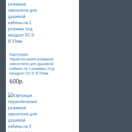
Картридж
переключения режимов
смесителя для душевой
кабины на 2 режима, под
квадрат DC-D Ø 33мм
600р.