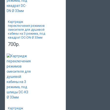
Картридж
переключения режимов
смесителя для душевой
кабины на 3 режима, под
квадрат DC-DN Ø 33мм
700р.
Картридж