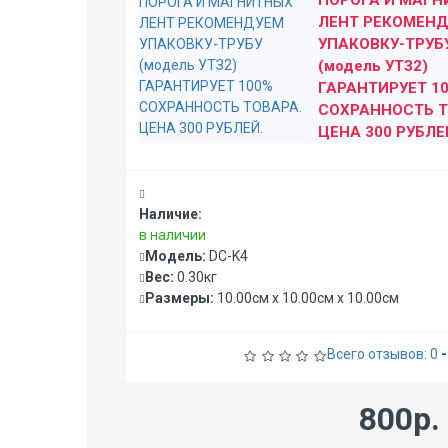
ПОРОГА И МАГН
Высота самого картриджа: 73мм
ЛЕНТ РЕКОМЕН
Под шлицы
УПАКОВКУ-ТРУБ
(модель УТЗ2)
Корпус: из износостойкого пластика
ГАРАНТИРУЕТ 1
Шток: латунь
СОХРАННОСТЬ Т
Рабочие диски: керамические
ЦЕНА 300 РУБЛЕ
Наличие:
в наличии
Модель:
DC-K4
Вес:
0.30кг
Размеры:
10.00см x 10.00см x 10.00см
Всего отзывов: 0
-
800р.