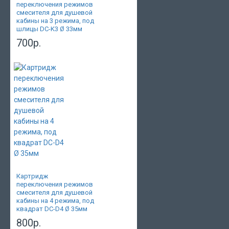
переключения режимов
смесителя для душевой
кабины на 3 режима, под
шлицы DC-K3 Ø 33мм
700р.
Картридж
переключения режимов
смесителя для душевой
кабины на 4 режима, под
квадрат DC-D4 Ø 35мм
800р.