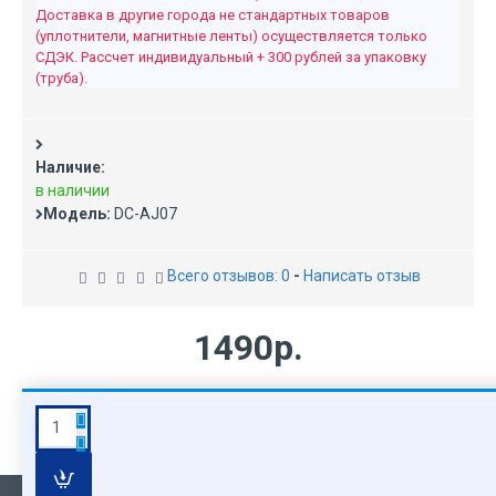
Доставка в другие города не стандартных товаров
(уплотнители, магнитные ленты) осуществляется только
СДЭК. Рассчет индивидуальный + 300 рублей за упаковку
(труба).
Наличие:
в наличии
Модель:
DC-AJ07
Всего отзывов: 0
-
Написать отзыв
1490р.
Форсунка
аэромассажная
угловая
(джет)
DC-
с
AJ07
гай